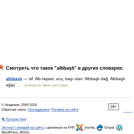
Смотреть что такое "altıbaşlı" в других словарях:
altıbaşlı
— sif. Altı təpəsi, ucu, başı olan. Altıbaşlı dağ. Altıbaşlı
ağac …
Azərbaycan dilinin izahlı lüğəti
© Академик, 2000-2026
18+
Обратная связь:
Техподдержка
,
Реклама на сайте
👣 Путешествия
Экспорт словарей на сайты
, сделанные на PHP,
Joomla,
Drupal,
WordPress, MODx.