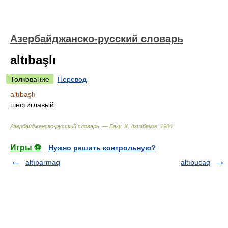
Азербайджанско-русский словарь
altıbaşlı
Толкование
Перевод
altıbaşlı
шестиглавый.
Азербайджанско-русский словарь. — Баку
.
Х. Азизбеков
.
1984
.
Игры ⚽
Нужно решить контрольную?
altıbarmaq
altıbucaq